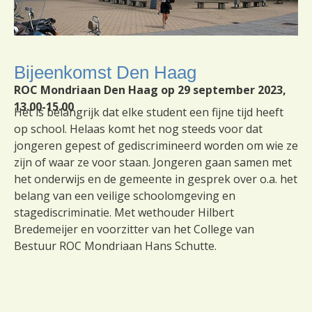
Bijeenkomst Den Haag
ROC Mondriaan Den Haag op 29 september 2023,
13.00-15.00
Het is belangrijk dat elke student een fijne tijd heeft
op school. Helaas komt het nog steeds voor dat
jongeren gepest of gediscrimineerd worden om wie ze
zijn of waar ze voor staan. Jongeren gaan samen met
het onderwijs en de gemeente in gesprek over o.a. het
belang van een veilige schoolomgeving en
stagediscriminatie.
Met wethouder Hilbert
Bredemeijer en
voorzitter van het College van
Bestuur ROC Mondriaan Hans Schutte.