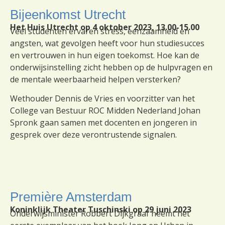
Bijeenkomst Utrecht
Het Huis Utrecht op 4 oktober 2023, 13.00-15.00
Veel studenten ervaren stress, eenzaamheid en
angsten, wat gevolgen heeft voor hun studiesucces
en vertrouwen in hun eigen toekomst. Hoe kan de
onderwijsinstelling zicht hebben op de hulpvragen en
de mentale weerbaarheid helpen versterken?
Wethouder Dennis de Vries en voorzitter van het
College van Bestuur ROC Midden Nederland Johan
Spronk gaan samen met docenten en jongeren in
gesprek over deze verontrustende signalen.
Première Amsterdam
Koninklijk Theater Tuschinski op 29 juni 2023
Onderwijsminister Robbert Dijkgraaf neemt het