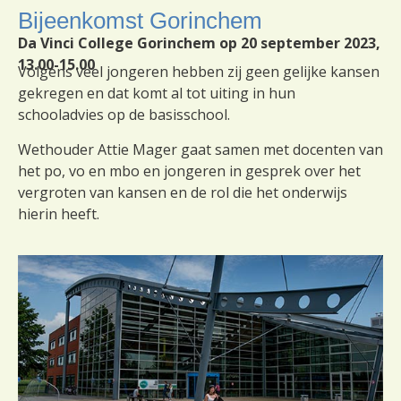
Bijeenkomst Gorinchem
Da Vinci College Gorinchem op 20 september 2023,
13.00-15.00
Volgens veel jongeren hebben zij geen gelijke kansen
gekregen en dat komt al tot uiting in hun
schooladvies op de basisschool.
Wethouder Attie Mager gaat samen met docenten van
het po, vo en mbo en jongeren in gesprek over het
vergroten van kansen en de rol die het onderwijs
hierin heeft.